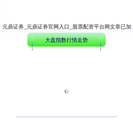
元鼎证券_元鼎证券官网入口_股票配资平台网文章已加
载完成
大盘指数行情走势