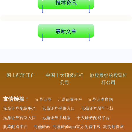
推荐资讯
最新文章
网上配资开户
中国十大顶级杠杆
炒股最好的股票杠
公司
杆公司
友情链接：
元鼎证券
元鼎证券开户
元鼎证券官网
元鼎证券配资平台
元鼎证券登录入口
元鼎证券APP下载
元鼎证券官网入口
元鼎证券手机版
十大证券配资平台
股票配资平台
元鼎证券_元鼎证券app官方免费下载_期货配资网