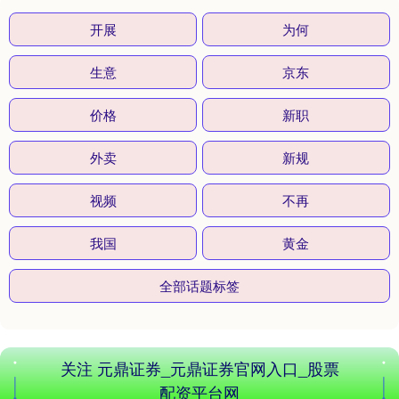
开展
为何
生意
京东
价格
新职
外卖
新规
视频
不再
我国
黄金
全部话题标签
关注 元鼎证券_元鼎证券官网入口_股票
配资平台网