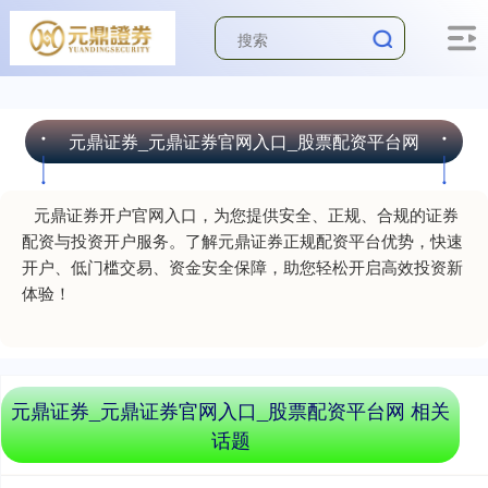
元鼎证券_元鼎证券官网入口_股票配资平台网
元鼎证券开户官网入口，为您提供安全、正规、合规的证券
配资与投资开户服务。了解元鼎证券正规配资平台优势，快速
开户、低门槛交易、资金安全保障，助您轻松开启高效投资新
体验！
元鼎证券_元鼎证券官网入口_股票配资平台网 相关
话题