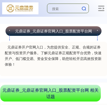
元鼎证券_元鼎证券官网入口_股票配资平台网
元鼎证券开户官网入口，为您提供安全、正规、合规的证券
配资与投资开户服务。了解元鼎证券正规配资平台优势，快速
开户、低门槛交易、资金安全保障，助您轻松开启高效投资新
体验！
元鼎证券_元鼎证券官网入口_股票配资平台网 相关
话题