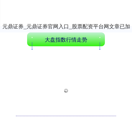
元鼎证券_元鼎证券官网入口_股票配资平台网文章已加
载完成
大盘指数行情走势