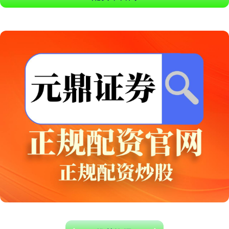
北证50
1122.88
+3.42
+0.30%
创业板指
3515.56
-19.58
-0.55%
基金指数
7229.80
-1.63
-0.02%