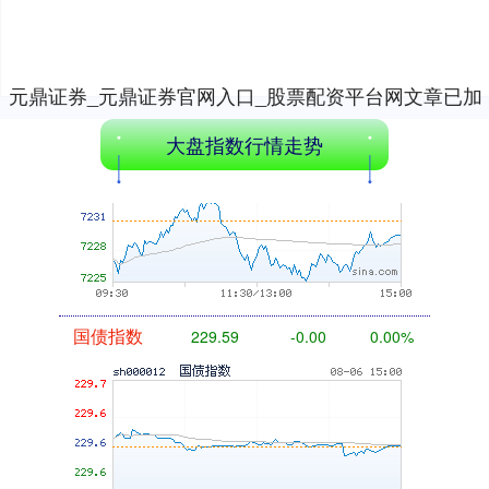
元鼎证券_元鼎证券官网入口_股票配资平台网文章已加
基金指数
7229.80
-1.63
-0.02%
载完成
大盘指数行情走势
国债指数
229.59
-0.00
0.00%