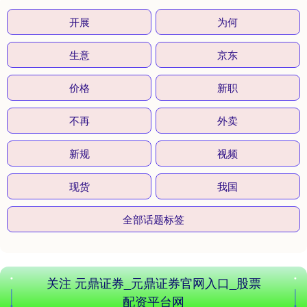
开展
为何
深证成指
14110.12
-34.08
-0.24%
生意
京东
价格
新职
不再
外卖
新规
视频
沪深300
4651.31
-6.85
-0.15%
现货
我国
全部话题标签
关注 元鼎证券_元鼎证券官网入口_股票
配资平台网