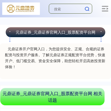
元鼎证券_元鼎证券官网入口_股票配资平台网
元鼎证券开户官网入口，为您提供安全、正规、合规的证券
配资与投资开户服务。了解元鼎证券正规配资平台优势，快速
开户、低门槛交易、资金安全保障，助您轻松开启高效投资新
体验！
元鼎证券_元鼎证券官网入口_股票配资平台网 相关
话题