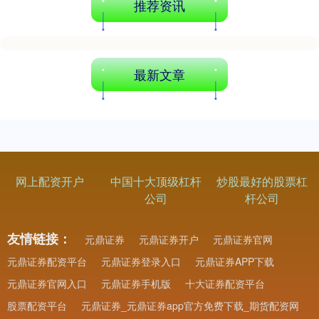
推荐资讯
最新文章
网上配资开户
中国十大顶级杠杆
炒股最好的股票杠
公司
杆公司
友情链接：
元鼎证券
元鼎证券开户
元鼎证券官网
元鼎证券配资平台
元鼎证券登录入口
元鼎证券APP下载
元鼎证券官网入口
元鼎证券手机版
十大证券配资平台
股票配资平台
元鼎证券_元鼎证券app官方免费下载_期货配资网