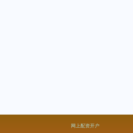
网上配资开户