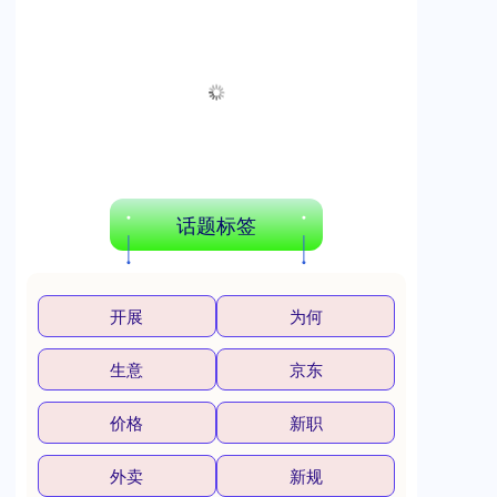
上证综指
3940.04
+39.68
+1.02%
话题标签
深证成指
14311.01
+200.89
+1.42%
开展
为何
生意
京东
价格
新职
沪深300
4694.44
+43.13
+0.93%
外卖
新规