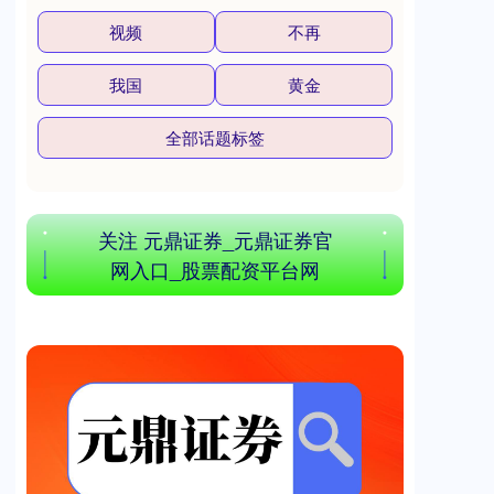
视频
不再
我国
黄金
全部话题标签
北证50
1134.24
+11.37
+1.01%
关注 元鼎证券_元鼎证券官
网入口_股票配资平台网
创业板指
3563.12
+47.56
+1.35%