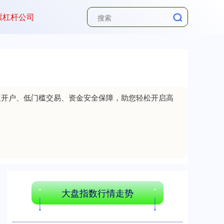
票杠杆公司
创业板指
3563.12
+47.56
+1.35%
速开户、低门槛交易、资金安全保障，助您轻松开启高
基金指数
7242.10
+12.30
+0.17%
大盘指数行情走势