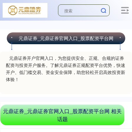
元鼎证券_元鼎证券官网入口_股票配资平台网
元鼎证券开户官网入口，为您提供安全、正规、合规的证券
配资与投资开户服务。了解元鼎证券正规配资平台优势，快速
开户、低门槛交易、资金安全保障，助您轻松开启高效投资新
体验！
元鼎证券_元鼎证券官网入口_股票配资平台网 相关
话题